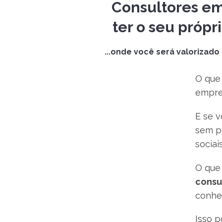
Consultores em
ter o seu própr
...onde você será valorizado
O que
empre
E se 
sem pr
sociai
O que 
consu
conhe
Isso 