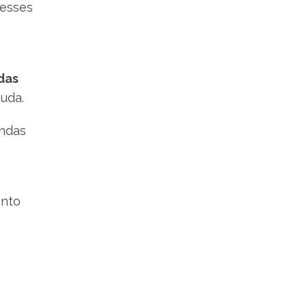
nesses
das
juda.
endas
ento