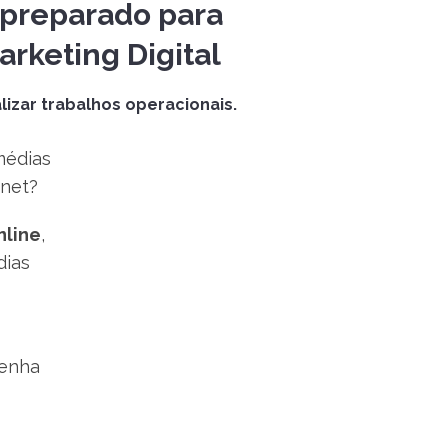
 preparado para
arketing Digital
lizar trabalhos operacionais.
médias
rnet?
nline
,
dias
e
tenha