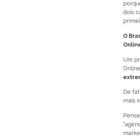
porqu
dois 
primei
O Bra
Onlin
Um pr
Online
extre
De fa
mais 
Pense 
“agênc
market