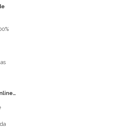
de
100%
uas
nline…
e
 da