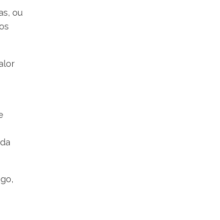
as, ou
tos
alor
e
 da
ego,