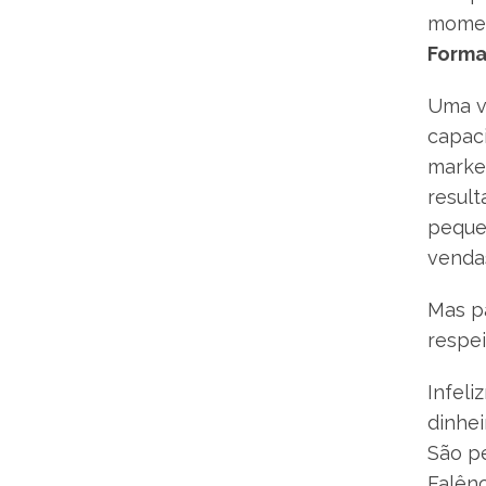
momen
Forma
Uma v
capaci
market
result
peque
vendas
Mas pa
respei
Infeli
dinhei
São p
Falênc