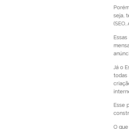
Porém,
seja, 
(SEO, 
Essas
mensal
anúnci
Já o E
todas 
criaçã
intern
Esse p
const
O que