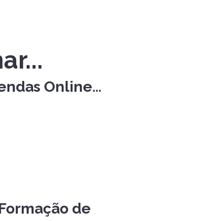
r...
Vendas Online…
 Formação de