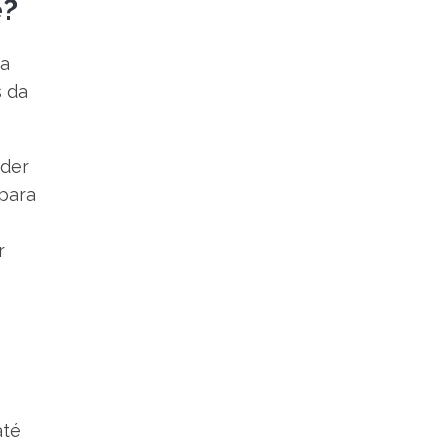
e?
ia
s da
nder
 para
r
até