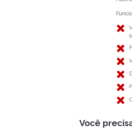
Funcio
V
t
F
V
D
F
Você precisa