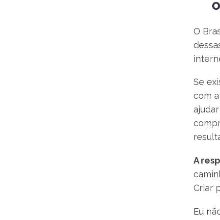
o
O Bras
dessa
intern
Se ex
com a 
ajuda
compr
result
A resp
camin
Criar 
Eu não