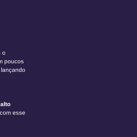
 o
om poucos
 lançando
alto
 com esse