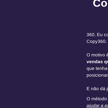
Co
360. Eu c
Copy360.
O motivo 
vendas qu
que tenh
posiciona
E não dá p
O método 
ajudar a 