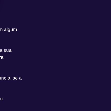
em algum
a sua
ra
ncio, se a
em