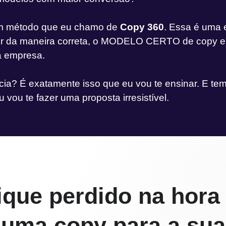
um método que eu chamo de
Copy 360
. Essa é uma 
nir da maneira correta, o MODELO CERTO de copy e 
a empresa.
cia? É exatamente isso que eu vou te ensinar. E te
u vou te fazer uma proposta irresistível.
ique perdido na hora
 uma copy para a su