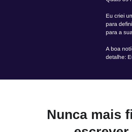
Eu criei 
para defi
para a su
A boa notí
detalhe: E
Nunca mais f
escrever