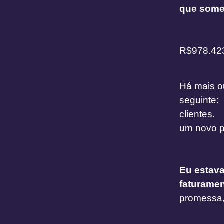
que somen
R$978.4
Há mais o
seguinte:
clientes.
um novo 
Eu estava
faturame
promessa