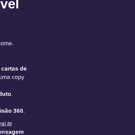
vel
nome.
 cartas de
r uma copy
duto
.
isão 360
.
vai te
ensagem