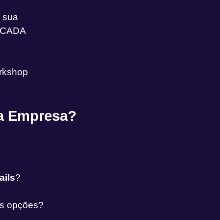
a sua
a CADA
rkshop
ua Empresa?
ails
?
as opções?