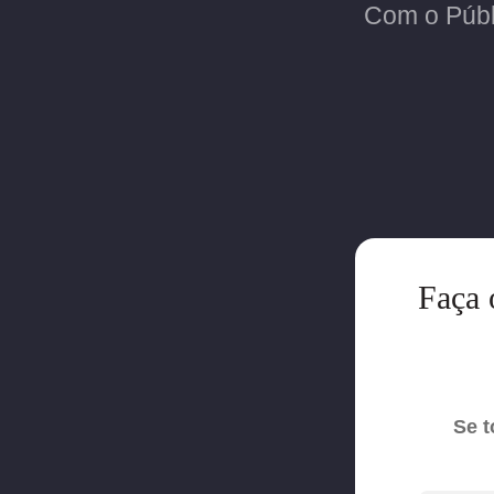
Com o Públ
Faça 
Se t