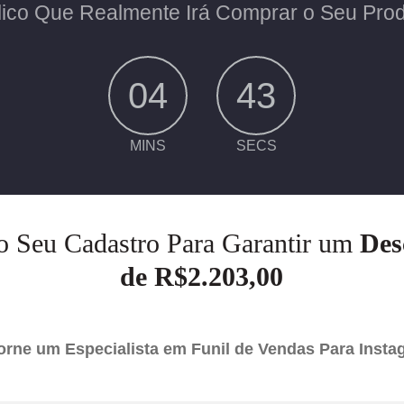
ico Que Realmente Irá Comprar o Seu Prod
04
42
MINS
SECS
o Seu Cadastro Para Garantir um
Des
de R$2.203,00
orne um Especialista em Funil de Vendas Para Inst