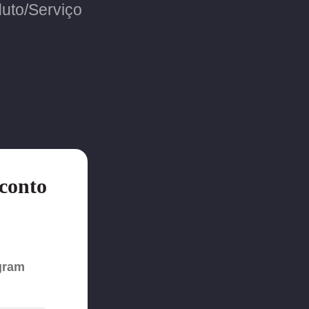
uto/Serviço
conto
agram