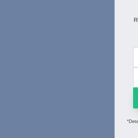
R
*Desc