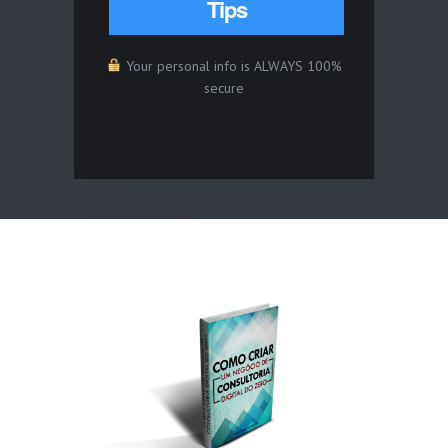
Tips
Your personal info is ALWAYS 100%
secure