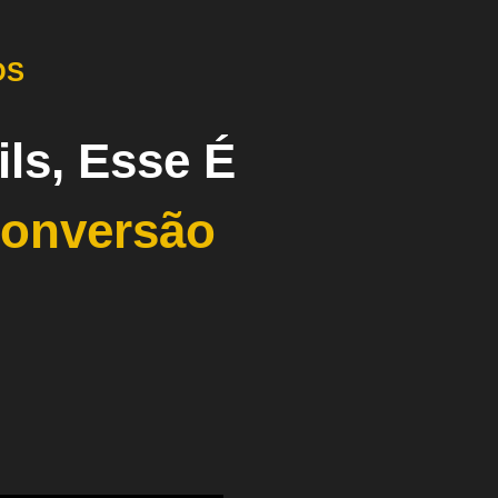
OS
ls, Esse É
Conversão