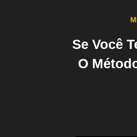
M
Se Você T
O Métod